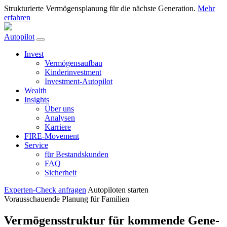
Strukturierte Vermögensplanung für die nächste Generation.
Mehr
erfahren
Autopilot
Invest
Vermögensaufbau
Kinderinvestment
Investment-Autopilot
Wealth
Insights
Über uns
Analysen
Karriere
FIRE-Movement
Service
für Bestandskunden
FAQ
Sicherheit
Experten-Check anfragen
Autopiloten starten
Vorausschauende Planung für Familien
Vermögens­struktur für kommende Gene­