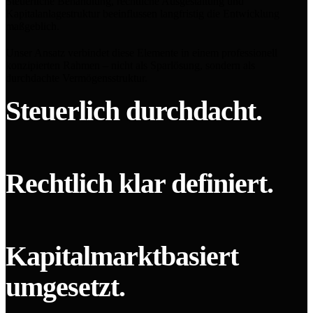
Steuerliche Behandlung, rechtliche Ausgestaltung und
Kapitalanlagestruktur beeinflussen langfristig die Entwicklung
maßgeblich.
Unser Ansatz verbindet diese Elemente in einem professionell
konzipierten Rahmen – nicht als Sparlösung, sondern als
durchdachte Vermögensstruktur.
Steuerlich durchdacht
.
Rechtlich klar definiert
.
Kapitalmarkt­basiert
umge­setzt
.