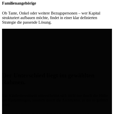
Familienangehörige
Ob Tante, Onkel oder weitere Bezugspersonen – wer Kapital
strukturiert aufbauen möchte, findet in einer klar definierten
Strategie die passende Lösung.
Der Unterschied liegt im gewählten
Rahmen.
Ein Kinderinvestment unterscheidet sich nicht nur durch die Höhe
der Einzahlungen, sondern durch die Architektur, in der es geführt
wird.