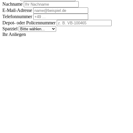
Nachname
E-Mail-Adresse
Telefonnummer
Depot- oder Policennummer
Sparziel
Ihr Anliegen
Sparrate anpassen
Sparrate pausieren
Kontoverbindung
Begünstigten ändern
Adressänderung
Fondsstrategie
Teilentnahme
Vertrag besprechen